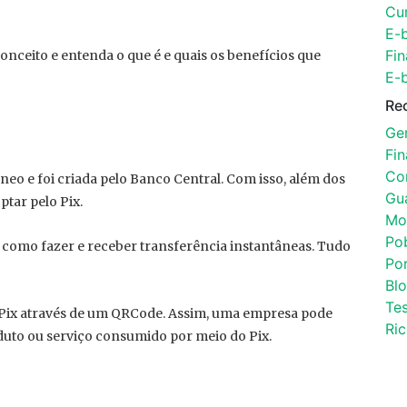
Cu
E-
Fin
ceito e entenda o que é e quais os benefícios que
E-
Re
Ger
Fi
Con
o e foi criada pelo Banco Central. Com isso, além dos
Gu
tar pelo Pix.
Mo
Po
como fazer e receber transferência instantâneas. Tudo
Por
Bl
Tes
 Pix através de um QRCode. Assim, uma empresa pode
Ri
uto ou serviço consumido por meio do Pix.