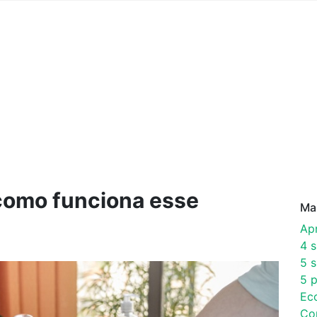
 como funciona esse
Ma
Ap
4 
5 s
5 p
Ec
Co