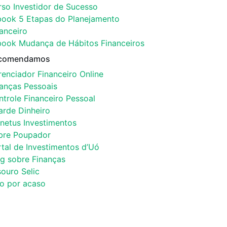
rso Investidor de Sucesso
book 5 Etapas do Planejamento
anceiro
book Mudança de Hábitos Financeiros
comendamos
enciador Financeiro Online
nanças Pessoais
trole Financeiro Pessoal
arde Dinheiro
netus Investimentos
bre Poupador
tal de Investimentos d’Uó
og sobre Finanças
ouro Selic
co por acaso