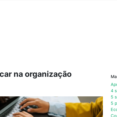
car na organização
Ma
Ap
4 
5 s
5 p
Ec
Co