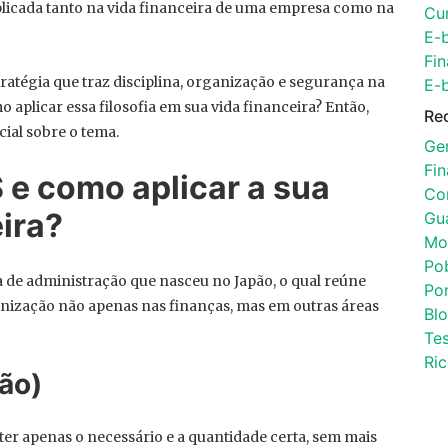
plicada tanto na vida financeira de uma empresa como na
Cu
E-
Fin
atégia que traz disciplina, organização e segurança na
E-
 aplicar essa filosofia em sua vida financeira? Então,
Re
cial sobre o tema.
Ger
Fi
 e como aplicar a sua
Con
ira?
Gu
Mo
Po
 de administração que nasceu no Japão, o qual reúne
Por
anização não apenas nas finanças, mas em outras áreas
Bl
Tes
Ri
ção)
ter apenas o necessário e a quantidade certa, sem mais