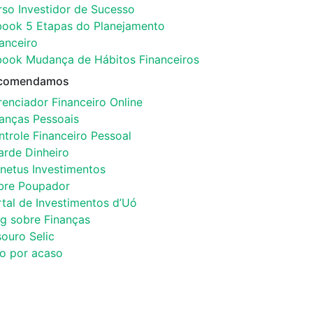
rso Investidor de Sucesso
book 5 Etapas do Planejamento
anceiro
book Mudança de Hábitos Financeiros
comendamos
enciador Financeiro Online
nanças Pessoais
trole Financeiro Pessoal
arde Dinheiro
netus Investimentos
bre Poupador
tal de Investimentos d’Uó
og sobre Finanças
ouro Selic
co por acaso