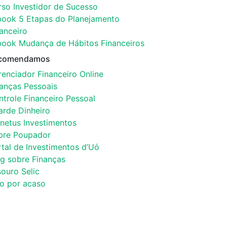
rso Investidor de Sucesso
book 5 Etapas do Planejamento
anceiro
book Mudança de Hábitos Financeiros
comendamos
enciador Financeiro Online
nanças Pessoais
trole Financeiro Pessoal
arde Dinheiro
netus Investimentos
bre Poupador
tal de Investimentos d’Uó
og sobre Finanças
ouro Selic
co por acaso