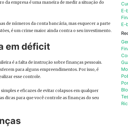
iro da empresa é uma maneira de medir a situação do
Cu
E-
Fin
as de números da conta bancária, mas esquecer a parte
E-
stões, é um crime maior ainda contra o seu investimento.
Re
Ger
 em déficit
Fi
Con
Gu
ira é a falta de instrução sobre finanças pessoais.
Mo
nsferem para alguns empreendimentos. Por isso, é
Po
lizar esse controle.
Por
Bl
simples e eficazes de evitar colapsos em qualquer
Tes
 dicas para que você controle as finanças do seu
Ri
anças