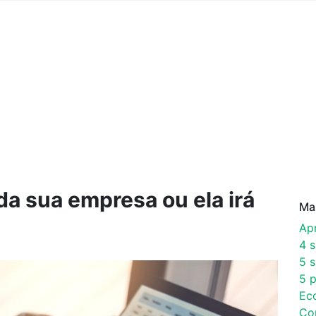
da sua empresa ou ela irá
Ma
Ap
4 
5 s
5 p
Ec
Co